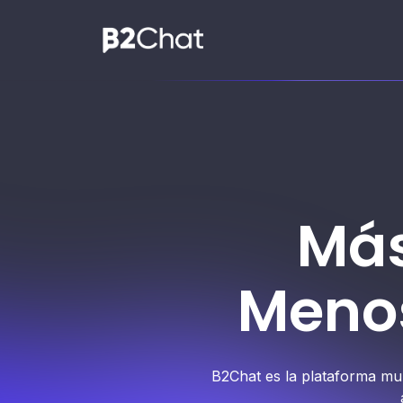
Más
v
e
Menos
r
B2Chat es la plataforma mu