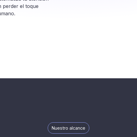
n perder el toque
umano.
Nuestro alcance