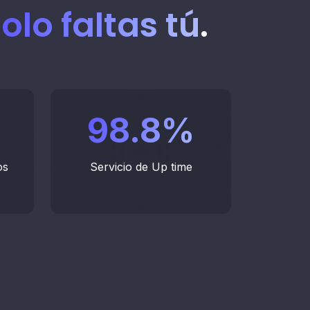
olo faltas tú
.
98.8
%
os
Servicio de Up time