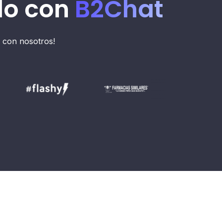
do con
B2Chat
 con nosotros!