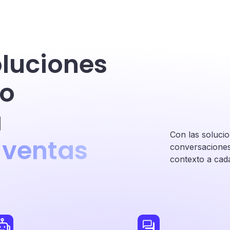
oluciones
io
a
Con las soluci
 ventas
conversaciones.
contexto a cad