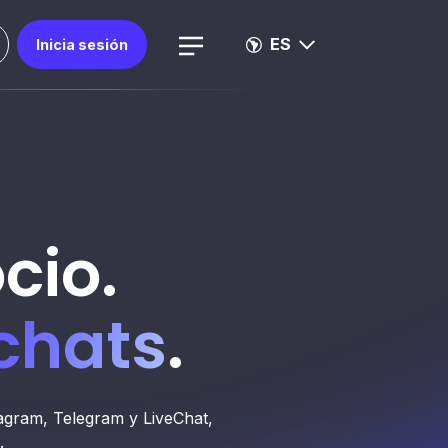
ES
Inicia sesión
gocio.
chats
.
agram, Telegram y LiveChat,
.