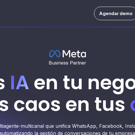
Agendar demo
IA
entas
en tu ne
ficiencia
 caos en tus
esultados
ltiagente-multicanal que unifica WhatsApp, Facebook, Inst
automatizando la gestión de conversaciones de tu empresa