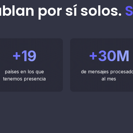
blan por sí solos.
S
+
19
+
30
M
países en los que
de mensajes procesad
tenemos presencia
al mes